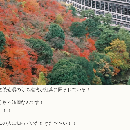
道後壱湯の守の建物が紅葉に囲まれている！
くちゃ綺麗なんです！
！！！
んの人に知っていただきた〜〜い！！！