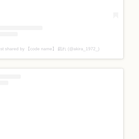
ost shared by 【code name】 戯れ (@akira_1972_)