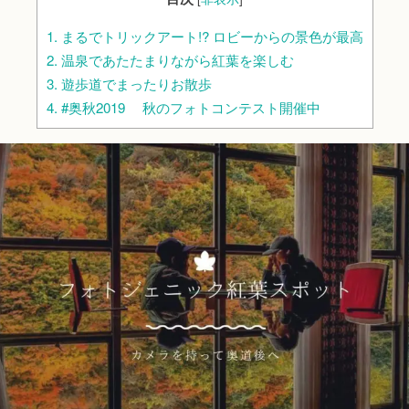
1.
まるでトリックアート!? ロビーからの景色が最高
2.
温泉であたたまりながら紅葉を楽しむ
3.
遊歩道でまったりお散歩
4.
#奥秋2019 秋のフォトコンテスト開催中