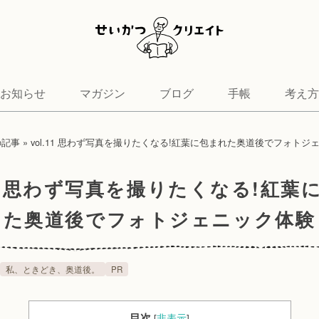
お知らせ
マガジン
ブログ
手帳
考え方
の記事
»
vol.11 思わず写真を撮りたくなる!紅葉に包まれた奥道後でフォトジ
.11 思わず写真を撮りたくなる!紅葉
た奥道後でフォトジェニック体験
私、ときどき、奥道後。
PR
目次
[
非表示
]