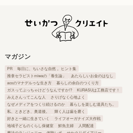
マガジン
PR
毎日に、ちいさな自然 。ヒント集
推拿セラピストmiwaの「養生論」
あたらしいお金のはなし
acoのマナデルゥな生き方
暮らしの余白のつくり方
ガスってぶっちゃけどうなんですか!?
KURASUは工務店です！
みえさんってこんな人
さりげなく心地よく
なぜメディアをつくり続けるのか
暮らしを楽しむ道具たち。
私、ときどき、奥道後。
輝く人は歯を磨く
好きと一緒に生きていく
ライフオーガナイズ大作戦
地域子どものくらし保健室
鮮魚主婦
人間配達
魔法のランジェリー
体験レポ
せかクリダイアリー