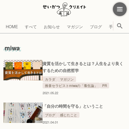
HOME
すべて
お知らせ
マガジン
ブログ
手帳
考
miwa
資質を活かして生きるとは？人生をより良く
するための自然哲学
カラダ
マガジン
推拿セラピストmiwaの「養生論」
PR
2021.05.22
「自分の時間を守る」ということ
ブログ
感じたこと
2021.04.01