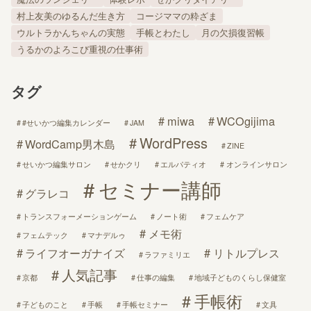
村上友美のゆるんだ生き方
コージママの粋ざま
ウルトラかんちゃんの実態
手帳とわたし
月の欠損復習帳
うるかのよろこび重視の仕事術
タグ
miwa
WCOgijima
#せいかつ編集カレンダー
JAM
WordPress
WordCamp男木島
ZINE
せいかつ編集サロン
せかクリ
エルパティオ
オンラインサロン
セミナー講師
グラレコ
トランスフォーメーションゲーム
ノート術
フェムケア
メモ術
フェムテック
マナデルゥ
ライフオーガナイズ
リトルプレス
ラファミリエ
人気記事
京都
仕事の編集
地域子どものくらし保健室
手帳術
子どものこと
手帳
手帳セミナー
文具