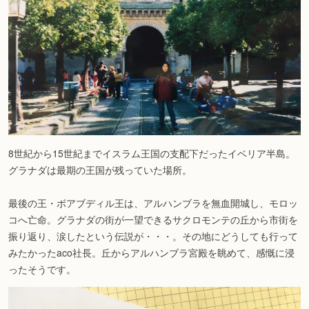
8世紀から15世紀までイスラム王国の支配下だったイベリア半島。
グラナダは最期の王国が残っていた場所。
最後の王・ボアブディル王は、アルハンブラを無血開城し、モロッ
コへ亡命。グラナダの街が一望できるサクロモンテの丘から市街を
振り返り、涙したという伝説が・・・。その地にどうしても行って
みたかったaco社長。丘からアルハンブラ宮殿を眺めて、感慨に浸
ったそうです。