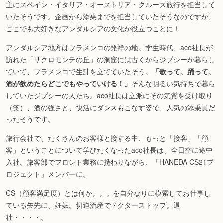
主にスペイン・イタリア・オーストリア・クルーズ旅行を担当して
いたそうです。企画から添乗までを担当していたそうなのですが、
ここでも大好きなアンダルシアの文化が役立つことに！
アンダルシア地方はフラメンコの発祥の地。学生時代、aco社長が
訪れた「サクロモンテの丘」の洞窟には古くからジプシーが暮らし
ていて、フラメンコで生計を立てていたそう。
「歌って、踊って、
酒が飲めたらどこでもやっていける！」
そんな明るい気持ちで暮ら
していたジプシーの人たち。aco社長は立派にその気質を受け取り
（笑）、酒の強さと、快活にダンスもこなす姿で、人気の添乗員だ
ったそうです。
旅行会社で、たくさんのお客様と接する中、もっと「接客」「顧
客」ということについて学びたくなったaco社長は、全日空に途中
入社。旅客部でフロント業務に携わりながら、「HANEDA CS21プ
ロジェクト」メンバーに。
CS（顧客満足度）とは何か。。。を自分なりに模索してお仕事し
ている矢先に、妊娠。切迫流産でドクターストップ。退
社・・・・。