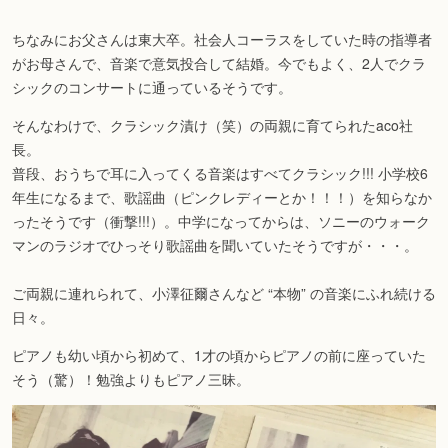
ちなみにお父さんは東大卒。社会人コーラスをしていた時の指導者
がお母さんで、音楽で意気投合して結婚。今でもよく、2人でクラ
シックのコンサートに通っているそうです。
そんなわけで、クラシック漬け（笑）の両親に育てられたaco社
長。
普段、おうちで耳に入ってくる音楽はすべてクラシック!!! 小学校6
年生になるまで、歌謡曲（ピンクレディーとか！！！）を知らなか
ったそうです（衝撃!!!）。中学になってからは、ソニーのウォーク
マンのラジオでひっそり歌謡曲を聞いていたそうですが・・・。
ご両親に連れられて、小澤征爾さんなど “本物” の音楽にふれ続ける
日々。
ピアノも幼い頃から初めて、1才の頃からピアノの前に座っていた
そう（驚）！勉強よりもピアノ三昧。