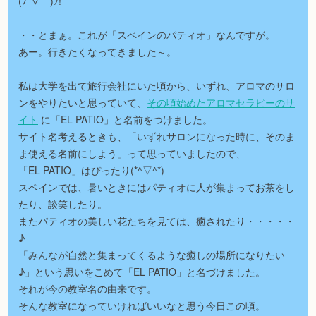
(ﾉ´▽｀)ﾉ!
・・とまぁ。これが「スペインのパティオ」なんですが。
あー。行きたくなってきました～。
私は大学を出て旅行会社にいた頃から、いずれ、アロマのサロ
ンをやりたいと思っていて、
その頃始めたアロマセラピーのサ
イト
に「EL PATIO」と名前をつけました。
サイト名考えるときも、「いずれサロンになった時に、そのま
ま使える名前にしよう」って思っていましたので、
「EL PATIO」はぴったり(*^▽^*)
スペインでは、暑いときにはパティオに人が集まってお茶をし
たり、談笑したり。
またパティオの美しい花たちを見ては、癒されたり・・・・・
♪
「みんなが自然と集まってくるような癒しの場所になりたい
♪」という思いをこめて「EL PATIO」と名づけました。
それが今の教室名の由来です。
そんな教室になっていければいいなと思う今日この頃。