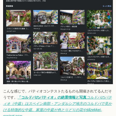
こんな感じで、パティオコンテストたるものも開催されてるんだそ
うです。
「コルドバのパティオ」の絶景情報と写真
コルドバのパテ
ィオ（中庭）はスペイン南部・アンダルシア地方のコルドバで見か
ける特徴的な中庭。家屋の中庭が色とりどりの花や緑
zekkei-
project.com