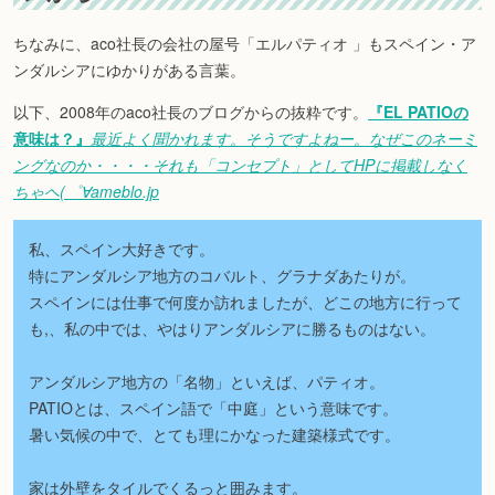
ちなみに、aco社長の会社の屋号「エルパティオ 」もスペイン・ア
ンダルシアにゆかりがある言葉。
以下、2008年のaco社長のブログからの抜粋です。
『EL PATIOの
意味は？』
最近よく聞かれます。そうですよねー。なぜこのネーミ
ングなのか・・・・それも「コンセプト」としてHPに掲載しなく
ちゃヘ(゜∀
ameblo.jp
私、スペイン大好きです。
特にアンダルシア地方のコバルト、グラナダあたりが。
スペインには仕事で何度か訪れましたが、どこの地方に行って
も,、私の中では、やはりアンダルシアに勝るものはない。
アンダルシア地方の「名物」といえば、パティオ。
PATIOとは、スペイン語で「中庭」という意味です。
暑い気候の中で、とても理にかなった建築様式です。
家は外壁をタイルでくるっと囲みます。