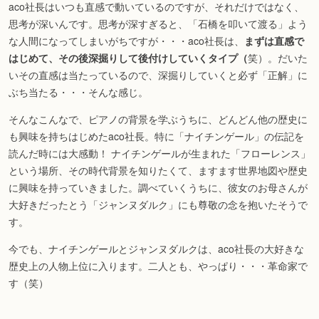
aco社長はいつも直感で動いているのですが、それだけではなく、
思考が深いんです。思考が深すぎると、「石橋を叩いて渡る」よう
な人間になってしまいがちですが・・・aco社長は、
まずは直感で
はじめて、その後深掘りして後付けしていくタイプ（
笑）。だいた
いその直感は当たっているので、深掘りしていくと必ず「正解」に
ぶち当たる・・・そんな感じ。
そんなこんなで、ピアノの背景を学ぶうちに、どんどん他の歴史に
も興味を持ちはじめたaco社長。特に「ナイチンゲール」の伝記を
読んだ時には大感動！ ナイチンゲールが生まれた「フローレンス」
という場所、その時代背景を知りたくて、ますます世界地図や歴史
に興味を持っていきました。調べていくうちに、彼女のお母さんが
大好きだったとう「ジャンヌダルク」にも尊敬の念を抱いたそうで
す。
今でも、ナイチンゲールとジャンヌダルクは、aco社長の大好きな
歴史上の人物上位に入ります。二人とも、やっぱり・・・革命家で
す（笑）