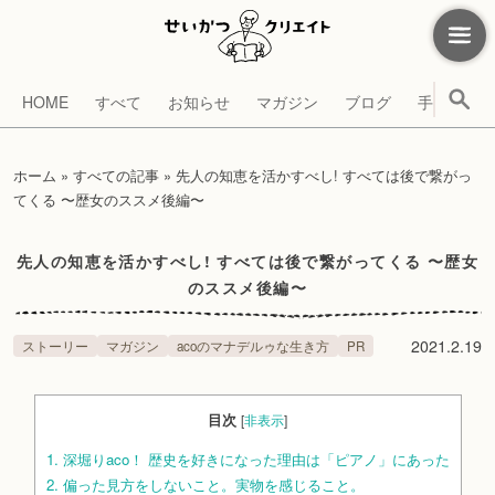
HOME
すべて
お知らせ
マガジン
ブログ
手帳
考
ホーム
»
すべての記事
»
先人の知恵を活かすべし! すべては後で繋がっ
てくる 〜歴女のススメ後編〜
先人の知恵を活かすべし! すべては後で繋がってくる 〜歴女
のススメ後編〜
2021.2.19
ストーリー
マガジン
acoのマナデルゥな生き方
PR
目次
[
非表示
]
1.
深堀りaco！ 歴史を好きになった理由は「ピアノ」にあった
2.
偏った見方をしないこと。実物を感じること。