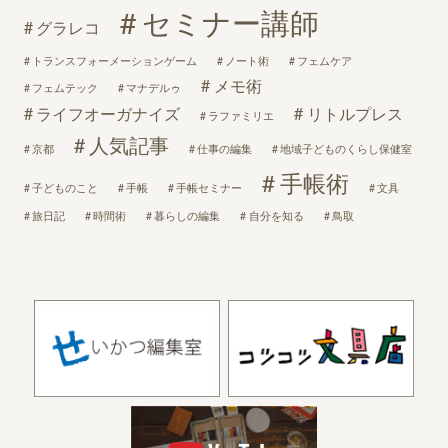
セミナー講師
グラレコ
トランスフォーメーションゲーム
ノート術
フェムケア
メモ術
フェムテック
マナデルゥ
ライフオーガナイズ
リトルプレス
ラファミリエ
人気記事
京都
仕事の編集
地域子どものくらし保健室
手帳術
子どものこと
手帳
手帳セミナー
文具
旅日記
時間術
暮らしの編集
自分を知る
鳥取