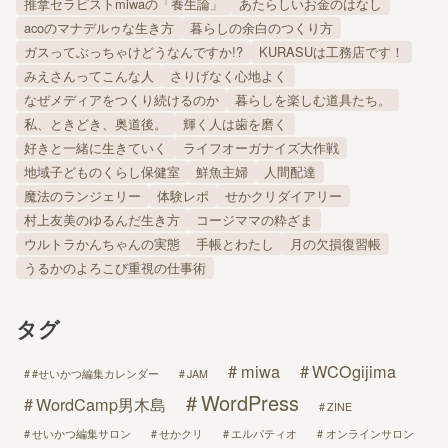
推拿セラピストmiwaの「養生論」
あたらしいお金のはなし
acoのマナデルゥな生き方
暮らしの余白のつくり方
ガスってぶっちゃけどうなんですか!?
KURASUは工務店です！
みえさんってこんな人
さりげなく心地よく
なぜメディアをつくり続けるのか
暮らしを楽しむ道具たち。
私、ときどき、奥道後。
輝く人は歯を磨く
好きと一緒に生きていく
ライフオーガナイズ大作戦
地域子どものくらし保健室
鮮魚主婦
人間配達
魔法のランジェリー
体験レポ
せかクリダイアリー
村上友美のゆるんだ生き方
コージママの粋ざま
ウルトラかんちゃんの実態
手帳とわたし
月の欠損復習帳
うるかのよろこび重視の仕事術
タグ
miwa
WCOgijima
#せいかつ編集カレンダー
JAM
WordPress
WordCamp男木島
ZINE
せいかつ編集サロン
せかクリ
エルパティオ
オンラインサロン