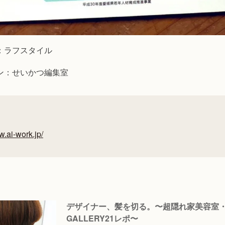
：ラフスタイル
ン：せいかつ編集室
w.ai-work.jp/
デザイナー、髪を切る。〜超隠れ家美容室
GALLERY21レポ〜