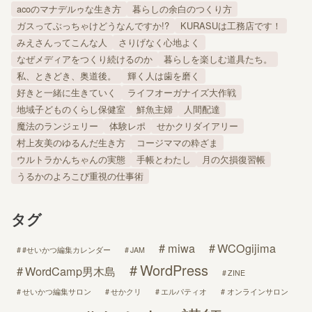
acoのマナデルゥな生き方
暮らしの余白のつくり方
ガスってぶっちゃけどうなんですか!?
KURASUは工務店です！
みえさんってこんな人
さりげなく心地よく
なぜメディアをつくり続けるのか
暮らしを楽しむ道具たち。
私、ときどき、奥道後。
輝く人は歯を磨く
好きと一緒に生きていく
ライフオーガナイズ大作戦
地域子どものくらし保健室
鮮魚主婦
人間配達
魔法のランジェリー
体験レポ
せかクリダイアリー
村上友美のゆるんだ生き方
コージママの粋ざま
ウルトラかんちゃんの実態
手帳とわたし
月の欠損復習帳
うるかのよろこび重視の仕事術
タグ
miwa
WCOgijima
#せいかつ編集カレンダー
JAM
WordPress
WordCamp男木島
ZINE
せいかつ編集サロン
せかクリ
エルパティオ
オンラインサロン