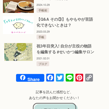
2024.10.29
手帳術
【Q&A その③】もやもやが言語
化できないときは？
2023.03.29
手帳
祝3年目突入! 自分が主役の物語
を編集する #せいかつ編集サロン
2021.02.01
ブログ
Facebook
Twitter
Line
Pintere
Cop
Share
Link
記事を読んだ感想など、
あなたの声をお聞かせください！