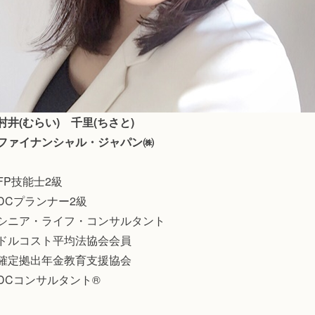
村井(むらい) 千里(ちさと)
ファイナンシャル・ジャパン㈱
FP技能士2級
DCプランナー2級
シニア・ライフ・コンサルタント
ドルコスト平均法協会会員
確定拠出年金教育支援協会
DCコンサルタント®