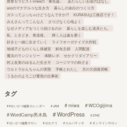
推拿セラピストmiwaの「養生論」
あたらしいお金のはなし
acoのマナデルゥな生き方
暮らしの余白のつくり方
ガスってぶっちゃけどうなんですか!?
KURASUは工務店です！
みえさんってこんな人
さりげなく心地よく
なぜメディアをつくり続けるのか
暮らしを楽しむ道具たち。
私、ときどき、奥道後。
輝く人は歯を磨く
好きと一緒に生きていく
ライフオーガナイズ大作戦
地域子どものくらし保健室
鮮魚主婦
人間配達
魔法のランジェリー
体験レポ
せかクリダイアリー
村上友美のゆるんだ生き方
コージママの粋ざま
ウルトラかんちゃんの実態
手帳とわたし
月の欠損復習帳
うるかのよろこび重視の仕事術
タグ
miwa
WCOgijima
#せいかつ編集カレンダー
JAM
WordPress
WordCamp男木島
ZINE
せいかつ編集サロン
せかクリ
エルパティオ
オンラインサロン