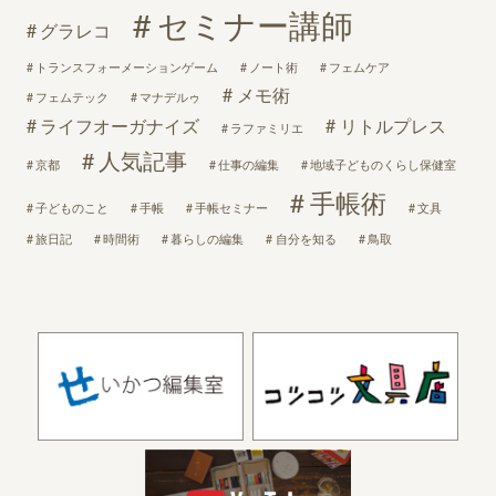
セミナー講師
グラレコ
トランスフォーメーションゲーム
ノート術
フェムケア
メモ術
フェムテック
マナデルゥ
ライフオーガナイズ
リトルプレス
ラファミリエ
人気記事
京都
仕事の編集
地域子どものくらし保健室
手帳術
子どものこと
手帳
手帳セミナー
文具
旅日記
時間術
暮らしの編集
自分を知る
鳥取