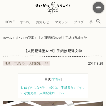
HOME
すべて
お知らせ
マガジン
ブログ
手帳
考
ホーム
»
すべての記事
»
【人間配達塾レポ】手紙は配達文学
【人間配達塾レポ】手紙は配達文学
2017.9.28
地域
マガジン
人間配達
PR
目次
[
非表示
]
1.
はずかしながら、ボクは「手紙書き」です。
2.
小池先生、人間配達ロードへ