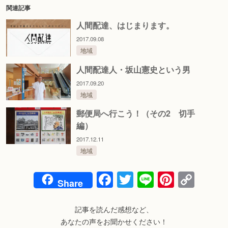
関連記事
人間配達、はじまります。
2017.09.08
地域
人間配達人・坂山憲史という男
2017.09.20
地域
郵便局へ行こう！（その2 切手
編）
2017.12.11
地域
Facebook
Twitter
Line
Pintere
Cop
Share
Link
記事を読んだ感想など、
あなたの声をお聞かせください！