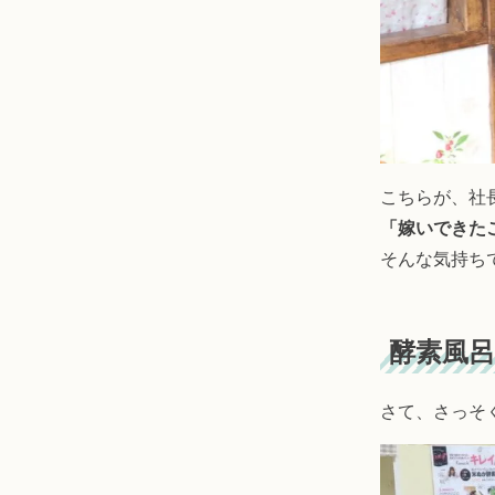
こちらが、社
「嫁いできた
そんな気持ち
酵素風
さて、さっそ