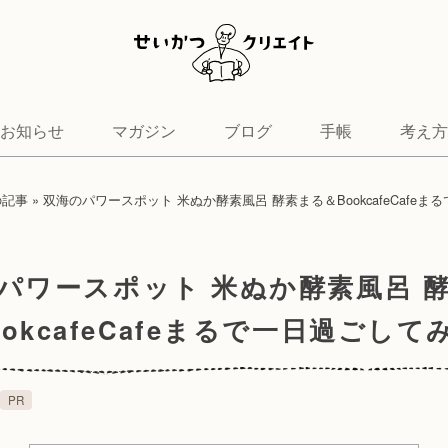
お知らせ
マガジン
ブログ
手帳
考え方
の記事
»
双海のパワースポット 米ぬか酵素風呂 酵素まる＆BookcafeCafe
パワースポット 米ぬか酵素風呂 
ookcafeCafeまるで一日過ごして
PR